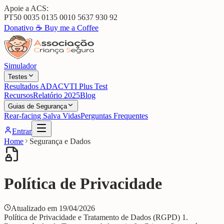
Apoie a ACS:
PT50 0035 0135 0010 5637 930 92
Donativo ☕
Buy me a Coffee
Simulador
Testes
Resultados ADAC
VTI Plus Test
Recursos
Relatório 2025
Blog
Guias de Segurança
Rear-facing Salva Vidas
Perguntas Frequentes
Entrar
Home
Segurança e Dados
Política de Privacidade
Atualizado em
19/04/2026
Política de Privacidade e Tratamento de Dados (RGPD) 1.