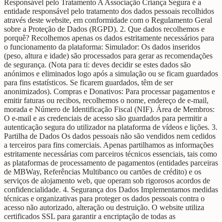
Responsável pelo Tratamento A Associação Criança Segura é a
entidade responsável pelo tratamento dos dados pessoais recolhidos
através deste website, em conformidade com o Regulamento Geral
sobre a Proteção de Dados (RGPD). 2. Que dados recolhemos e
porquê? Recolhemos apenas os dados estritamente necessários para
o funcionamento da plataforma: Simulador: Os dados inseridos
(peso, altura e idade) são processados para gerar as recomendações
de segurança. (Nota para ti: deves decidir se estes dados são
anónimos e eliminados logo após a simulação ou se ficam guardados
para fins estatísticos. Se ficarem guardados, têm de ser
anonimizados). Compras e Donativos: Para processar pagamentos e
emitir faturas ou recibos, recolhemos o nome, endereço de e-mail,
morada e Número de Identificação Fiscal (NIF). Área de Membros:
O e-mail e as credenciais de acesso são guardados para permitir a
autenticação segura do utilizador na plataforma de vídeos e lições. 3.
Partilha de Dados Os dados pessoais não são vendidos nem cedidos
a terceiros para fins comerciais. Apenas partilhamos as informações
estritamente necessárias com parceiros técnicos essenciais, tais como
as plataformas de processamento de pagamentos (entidades parceiras
de MBWay, Referências Multibanco ou cartões de crédito) e os
serviços de alojamento web, que operam sob rigorosos acordos de
confidencialidade. 4. Segurança dos Dados Implementamos medidas
técnicas e organizativas para proteger os dados pessoais contra o
acesso não autorizado, alteração ou destruição. O website utiliza
certificados SSL para garantir a encriptação de todas as