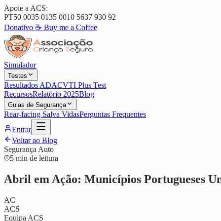
Apoie a ACS:
PT50 0035 0135 0010 5637 930 92
Donativo ☕
Buy me a Coffee
Simulador
Testes
Resultados ADAC
VTI Plus Test
Recursos
Relatório 2025
Blog
Guias de Segurança
Rear-facing Salva Vidas
Perguntas Frequentes
Entrar
Voltar ao Blog
Segurança Auto
5 min de leitura
Abril em Ação: Municípios Portugueses Uni
AC
ACS
Equipa ACS