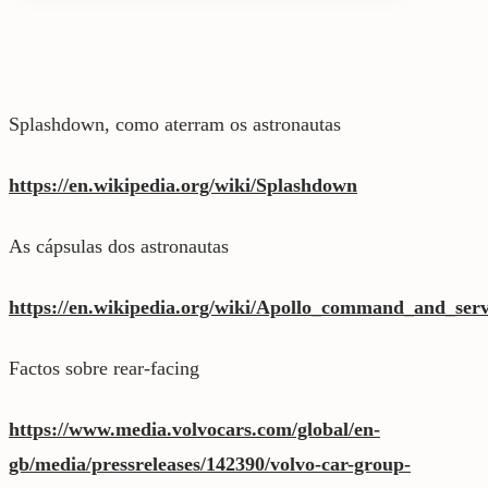
Splashdown, como aterram os astronautas
https://en.wikipedia.org/wiki/Splashdown
As cápsulas dos astronautas
https://en.wikipedia.org/wiki/Apollo_command_and_ser
Factos sobre rear-facing
https://www.media.volvocars.com/global/en-
gb/media/pressreleases/142390/volvo-car-group-