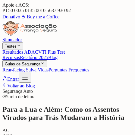
Apoie a ACS:
PT50 0035 0135 0010 5637 930 92
Donativo ☕
Buy me a Coffee
Simulador
Testes
Resultados ADAC
VTI Plus Test
Recursos
Relatório 2025
Blog
Guias de Segurança
Rear-facing Salva Vidas
Perguntas Frequentes
Entrar
Voltar ao Blog
Segurança Auto
5 min de leitura
Para a Lua e Além: Como os Assentos
Virados para Trás Mudaram a História
AC