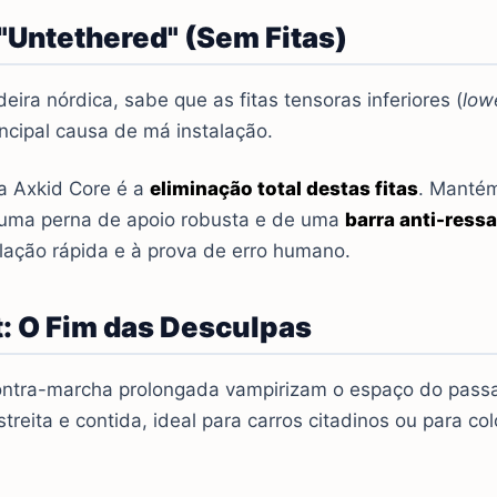
 "Untethered" (Sem Fitas)
eira nórdica, sabe que as fitas tensoras inferiores (
low
ncipal causa de má instalação.
a Axkid Core é a
eliminação total destas fitas
. Mantém
e uma perna de apoio robusta e de uma
barra anti-ressa
lação rápida e à prova de erro humano.
: O Fim das Desculpas
ontra-marcha prolongada vampirizam o espaço do passag
treita e contida, ideal para carros citadinos ou para co