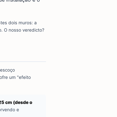
tes dois muros: a
. O nosso veredicto?
pescoço
ofre um "efeito
25 cm (desde o
orvendo e