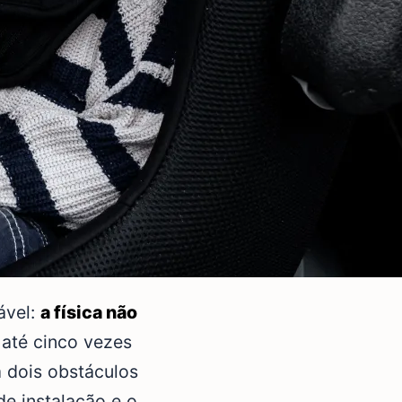
ável:
a física não
 até cinco vezes
m dois obstáculos
de instalação e o