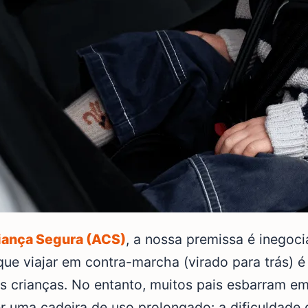
iança Segura (ACS)
, a nossa premissa é inegoci
ue viajar em contra-marcha (virado para trás) é
s crianças. No entanto, muitos pais esbarram e
r uma cadeira de uso prolongado: a dificuldade 