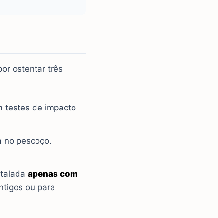
or ostentar três
 testes de impacto
a no pescoço.
stalada
apenas com
antigos ou para