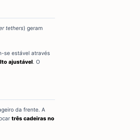
er tethers
) geram
-se estável através
lto ajustável
. O
eiro da frente. A
locar
três cadeiras no