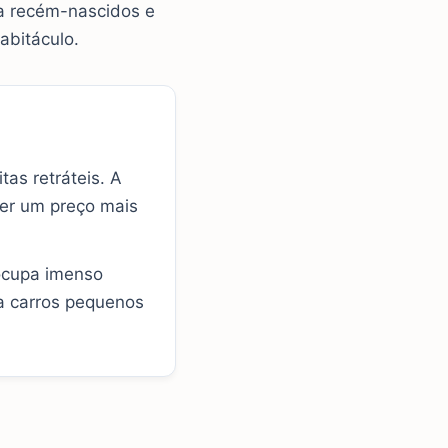
a recém-nascidos e
abitáculo.
as retráteis. A
 ter um preço mais
ocupa imenso
ra carros pequenos