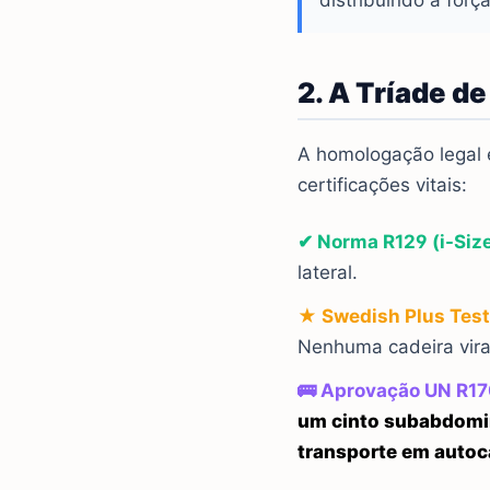
distribuindo a forç
2. A Tríade d
A homologação legal é
certificações vitais:
✔ Norma R129 (i-Size
lateral.
★ Swedish Plus Test
Nenhuma cadeira vira
🚌 Aprovação UN R17
um cinto subabdomi
transporte em autoc