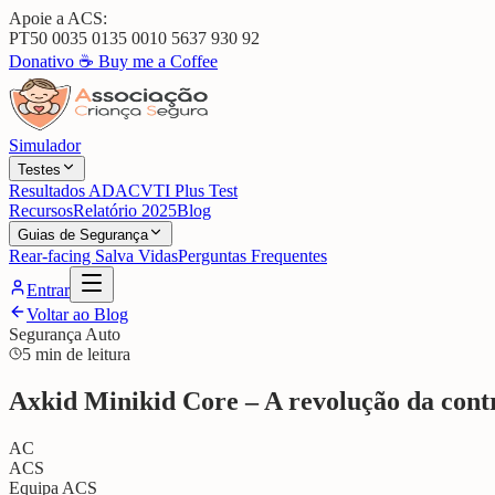
Apoie a ACS:
PT50 0035 0135 0010 5637 930 92
Donativo ☕
Buy me a Coffee
Simulador
Testes
Resultados ADAC
VTI Plus Test
Recursos
Relatório 2025
Blog
Guias de Segurança
Rear-facing Salva Vidas
Perguntas Frequentes
Entrar
Voltar ao Blog
Segurança Auto
5 min de leitura
Axkid Minikid Core – A revolução da contr
AC
ACS
Equipa ACS