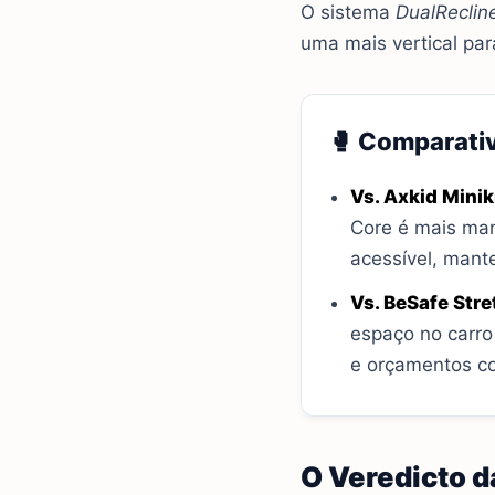
O sistema
DualReclin
uma mais vertical par
🥊 Comparati
Vs. Axkid Minik
Core é mais manu
acessível, mant
Vs. BeSafe Stre
espaço no carro
e orçamentos co
O Veredicto 