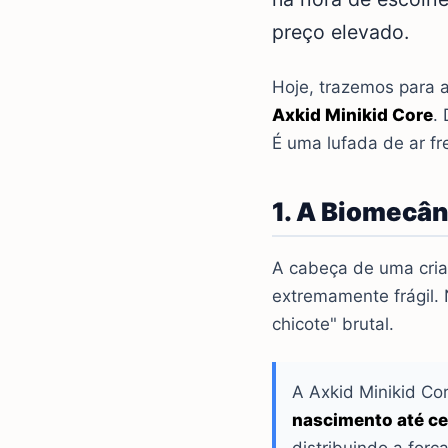
preço elevado.
Hoje, trazemos para 
Axkid Minikid Core
.
É uma lufada de ar f
1. A Biomecân
A cabeça de uma cri
extremamente frágil. 
chicote" brutal.
A Axkid Minikid Co
nascimento até ce