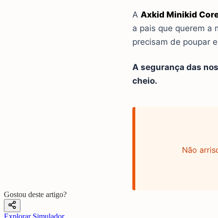
A
Axkid Minikid Cor
a pais que querem a m
precisam de poupar e
A segurança das noss
cheio.
Não arris
Gostou deste artigo?
Explorar Simulador