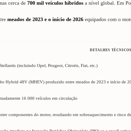
inas cerca de
700 mil veículos híbridos
a nível global. Em Po
ntre
meados de 2023 e o início de 2026
equipados com o mo
DETALHES TÉCNICOS
tellantis (incluindo Opel, Peugeot, Citroën, Fiat, etc.)
rbo Hybrid 48V (MHEV) produzido entre meados de 2023 e início de 2
madamente 16 000 veículos em circulação
entre componentes do motor, resultando em sobreaquecimento e risco d
ção imediata na Inspeção Periódica Obrigatória (IPO) se o recall estiv