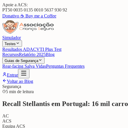
Apoie a ACS:
PT50 0035 0135 0010 5637 930 92
Donativo ☕
Buy me a Coffee
Simulador
Testes
Resultados ADAC
VTI Plus Test
Recursos
Relatório 2025
Blog
Guias de Segurança
Rear-facing Salva Vidas
Perguntas Frequentes
Entrar
Voltar ao Blog
Segurança
5 min de leitura
Recall Stellantis em Portugal: 16 mil carr
AC
ACS
Equipa ACS