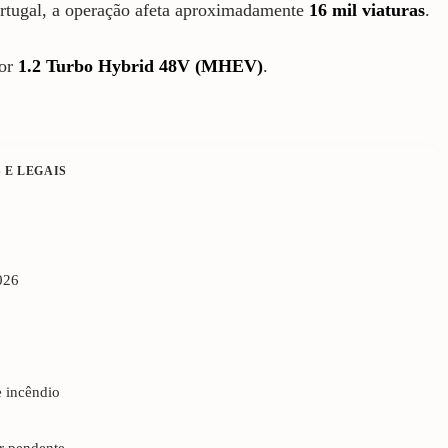
rtugal, a operação afeta aproximadamente
16 mil viaturas
.
tor
1.2 Turbo Hybrid 48V (MHEV)
.
 E LEGAIS
026
e incêndio
er pendente