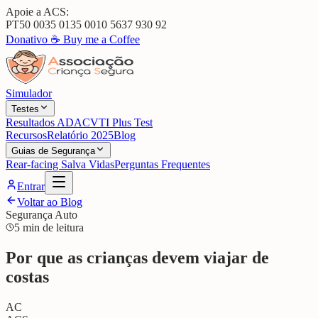
Apoie a ACS:
PT50 0035 0135 0010 5637 930 92
Donativo ☕
Buy me a Coffee
Simulador
Testes
Resultados ADAC
VTI Plus Test
Recursos
Relatório 2025
Blog
Guias de Segurança
Rear-facing Salva Vidas
Perguntas Frequentes
Entrar
Voltar ao Blog
Segurança Auto
5 min de leitura
Por que as crianças devem viajar de
costas
AC