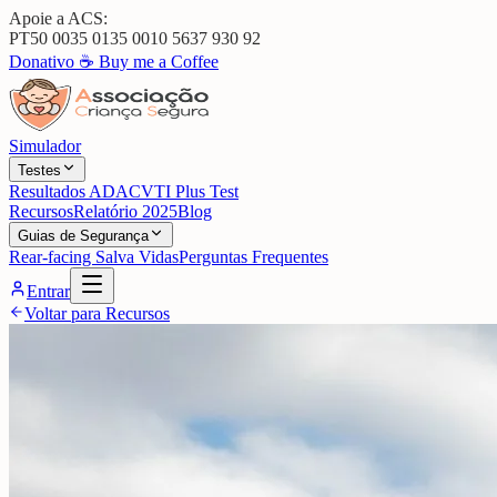
Apoie a ACS:
PT50 0035 0135 0010 5637 930 92
Donativo ☕
Buy me a Coffee
Simulador
Testes
Resultados ADAC
VTI Plus Test
Recursos
Relatório 2025
Blog
Guias de Segurança
Rear-facing Salva Vidas
Perguntas Frequentes
Entrar
Voltar para Recursos