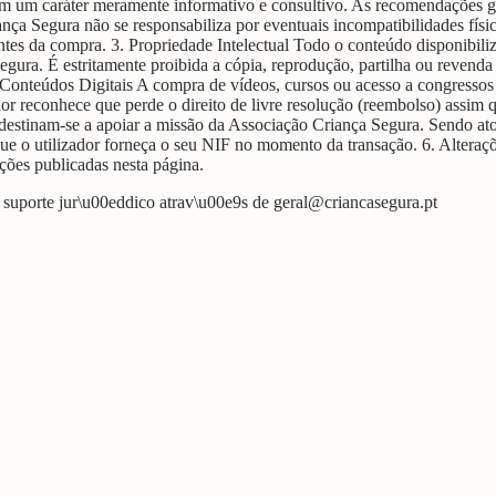
em um caráter meramente informativo e consultivo. As recomendações ge
nça Segura não se responsabiliza por eventuais incompatibilidades físic
es da compra. 3. Propriedade Intelectual Todo o conteúdo disponibiliza
egura. É estritamente proibida a cópia, reprodução, partilha ou revenda
 Conteúdos Digitais A compra de vídeos, cursos ou acesso a congressos g
dor reconhece que perde o direito de livre resolução (reembolso) assim 
 destinam-se a apoiar a missão da Associação Criança Segura. Sendo ato
e que o utilizador forneça o seu NIF no momento da transação. 6. Altera
ções publicadas nesta página.
 suporte jur\u00eddico atrav\u00e9s de
geral@criancasegura.pt