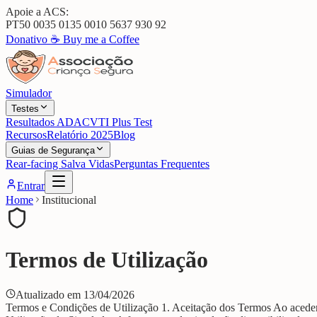
Apoie a ACS:
PT50 0035 0135 0010 5637 930 92
Donativo ☕
Buy me a Coffee
Simulador
Testes
Resultados ADAC
VTI Plus Test
Recursos
Relatório 2025
Blog
Guias de Segurança
Rear-facing Salva Vidas
Perguntas Frequentes
Entrar
Home
Institucional
Termos de Utilização
Atualizado em
13/04/2026
Termos e Condições de Utilização 1. Aceitação dos Termos Ao aceder e