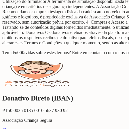
Utilização do Simulador A ferramenta de simulação disponibilizada t
criança) e em critérios de segurança independentes. A Associação Cria
Recomendamos sempre a testagem física da cadeira auto no veículo ant
gráficos e logótipos, é propriedade exclusiva da Associação Criança S
reservado, sem autorização prévia por escrito. 4. Compras e Acesso a
Tratando-se de conteúdos digitais fornecidos imediatamente, o utiliza
aplicável. 5. Donativos Os donativos efetuados através da plataforma
emitidos os respetivos recibos de donativo para efeitos fiscais, desd
alterar estes Termos e Condições a qualquer momento, sendo as altera
Tem d\u00favidas sobre estes termos? Entre em contacto com o nosso
Donativo Direto (IBAN)
PT50 0035 0135 0010 5637 930 92
Associação Criança Segura