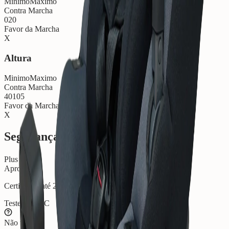
Minimo
Maximo
Contra Marcha
0
20
Favor da Marcha
X
Altura
Minimo
Maximo
Contra Marcha
40
105
Favor da Marcha
X
Segurança e Certificações
Plus Test
Aprovado
Certificada até 20
Testes ADAC
Não testada