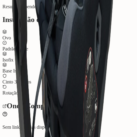
Resultados pendentes ou não testada pelo ADAC.
Instalação e Conforto
Ovo
Padrão i-Size
Isofix
Base Isofix
Cinto 3 Pontos
Rotação
Onde Comprar
Sem link de lojas disponíveis