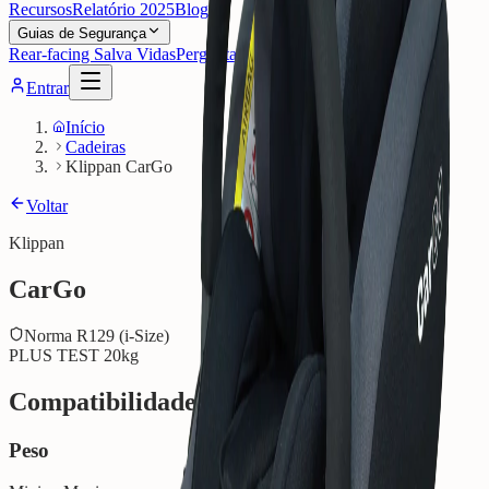
Recursos
Relatório 2025
Blog
Guias de Segurança
Rear-facing Salva Vidas
Perguntas Frequentes
Entrar
Início
Cadeiras
Klippan CarGo
Voltar
Klippan
CarGo
Norma
R129 (i-Size)
PLUS TEST
20kg
Compatibilidade e Uso
Peso