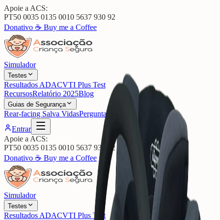
Apoie a ACS:
PT50 0035 0135 0010 5637 930 92
Donativo ☕
Buy me a Coffee
Simulador
Testes
Resultados ADAC
VTI Plus Test
Recursos
Relatório 2025
Blog
Guias de Segurança
Rear-facing Salva Vidas
Perguntas Frequentes
Entrar
Apoie a ACS:
PT50 0035 0135 0010 5637 930 92
Donativo ☕
Buy me a Coffee
Simulador
Testes
Resultados ADAC
VTI Plus Test