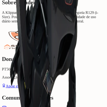
Sobre a cadeira
A
Klippan
CarGo
é uma cadeira analisada na categoria
R129 (i-
Size)
. Possui aprovação rigorosa e foca-se na facilidade de uso
diário sem comprometer a estrutura de proteção lateral.
Donativo Direto (IBAN)
PT50 0035 0135 0010 5637 930 92
Associação Criança Segura
Apoie este projeto ☕
Comunidade e Redes