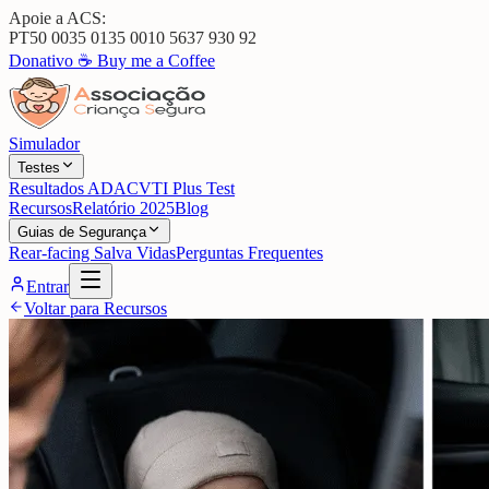
Apoie a ACS:
PT50 0035 0135 0010 5637 930 92
Donativo ☕
Buy me a Coffee
Simulador
Testes
Resultados ADAC
VTI Plus Test
Recursos
Relatório 2025
Blog
Guias de Segurança
Rear-facing Salva Vidas
Perguntas Frequentes
Entrar
Voltar para Recursos